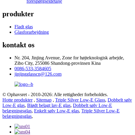
forespørgsel
detalje
produkter
Fladt glas
Glasforarbejdning
kontakt os
Nr. 204, Jinjing Avenue, Zone for højteknologisk arbejde,
Zibo City, 255086 Shandong-provinsen Kina
0086-533-3584605
jinjingglasscn@126.com
© Ophavsret - 2010-2026: Alle rettigheder forbeholdes.
Hotte produkter
,
Sitemap
,
Triple Silver Low-E Glass
,
Dobbelt sølv
Low-E glas
,
Blødt belagt lav-E glas
,
Dobbelt sølv Low-E
belægningsglas
,
Enkelt sølv Low-E glas
,
Triple Silver Low-E
belægningsglas
,