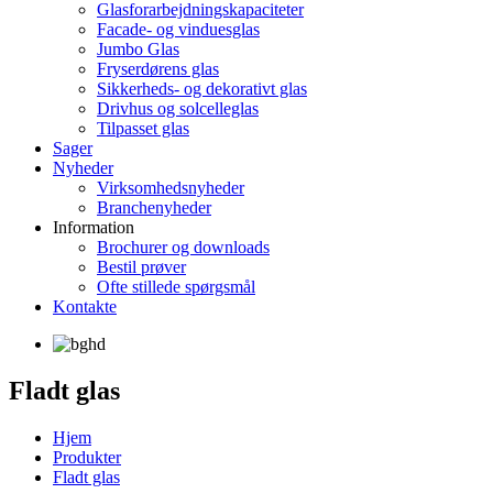
Glasforarbejdningskapaciteter
Facade- og vinduesglas
Jumbo Glas
Fryserdørens glas
Sikkerheds- og dekorativt glas
Drivhus og solcelleglas
Tilpasset glas
Sager
Nyheder
Virksomhedsnyheder
Branchenyheder
Information
Brochurer og downloads
Bestil prøver
Ofte stillede spørgsmål
Kontakte
Fladt glas
Hjem
Produkter
Fladt glas