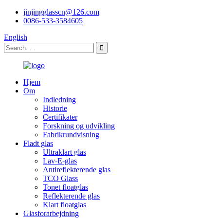
jinjingglasscn@126.com
0086-533-3584605
English
Hjem
Om
Indledning
Historie
Certifikater
Forskning og udvikling
Fabrikrundvisning
Fladt glas
Ultraklart glas
Lav-E-glas
Antireflekterende glas
TCO Glass
Tonet floatglas
Reflekterende glas
Klart floatglas
Glasforarbejdning