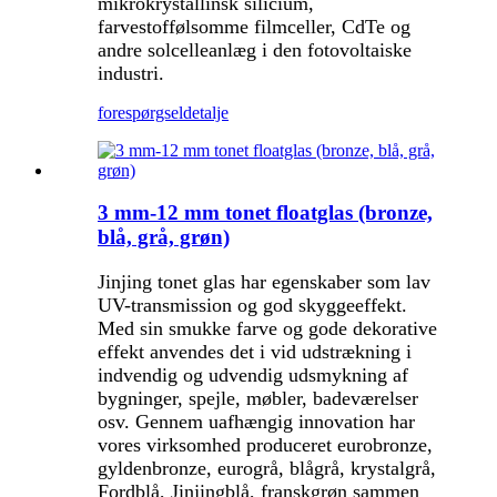
mikrokrystallinsk silicium,
farvestoffølsomme filmceller, CdTe og
andre solcelleanlæg i den fotovoltaiske
industri.
forespørgsel
detalje
3 mm-12 mm tonet floatglas (bronze,
blå, grå, grøn)
Jinjing tonet glas har egenskaber som lav
UV-transmission og god skyggeeffekt.
Med sin smukke farve og gode dekorative
effekt anvendes det i vid udstrækning i
indvendig og udvendig udsmykning af
bygninger, spejle, møbler, badeværelser
osv. Gennem uafhængig innovation har
vores virksomhed produceret eurobronze,
gyldenbronze, eurogrå, blågrå, krystalgrå,
Fordblå, Jinjingblå, franskgrøn sammen