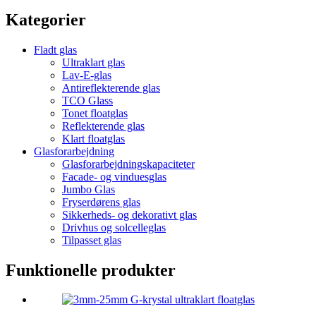
Kategorier
Fladt glas
Ultraklart glas
Lav-E-glas
Antireflekterende glas
TCO Glass
Tonet floatglas
Reflekterende glas
Klart floatglas
Glasforarbejdning
Glasforarbejdningskapaciteter
Facade- og vinduesglas
Jumbo Glas
Fryserdørens glas
Sikkerheds- og dekorativt glas
Drivhus og solcelleglas
Tilpasset glas
Funktionelle produkter