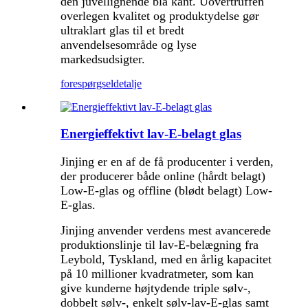
den juvellignende blå kant. Uovertruffen
overlegen kvalitet og produktydelse gør
ultraklart glas til et bredt
anvendelsesområde og lyse
markedsudsigter.
forespørgsel
detalje
Energieffektivt lav-E-belagt glas
Jinjing er en af ​​de få producenter i verden,
der producerer både online (hårdt belagt)
Low-E-glas og offline (blødt belagt) Low-
E-glas.
Jinjing anvender verdens mest avancerede
produktionslinje til lav-E-belægning fra
Leybold, Tyskland, med en årlig kapacitet
på 10 millioner kvadratmeter, som kan
give kunderne højtydende triple sølv-,
dobbelt sølv-, enkelt sølv-lav-E-glas samt