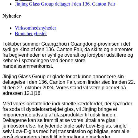
Jinjing Glass Group deltager i den 136. Canton Fair
Nyheder
Virksomhedsnyheder
Branchenyheder
I oktober summer Guangzhou i Guangdong-provinsen i det
sydlige Kina af den 136. Canton Fair, da skilte og elementer
fra begivenheden er synlige overalt og fordyber udstillere og
købere i spændingen ved denne store
handelssammenkomst.
Jinjing Glass Group er glade for at kunne annoncere sin
deltagelse i den 136. Canton Fair, som finder sted fra den 22.
til den 27. oktober 2024. Vores stand vil være placeret på
adressen 12.1|16.
Med vores omfattende industrielle kædefordel, der spænder
fra soda til dybdeforarbejdet glas, vil Jinjing bringe et
imponerende udvalg af glasprodukter til udstillingen.
Deltagerne kan se frem til at se vores ultraklare glas i
jumbostørrelse, højtydende triple sølv Low-E-glas, single
sølv Low-E-glas med høj transmission og bilglas, som alle
også eksporteres bredt til internationale markeder.