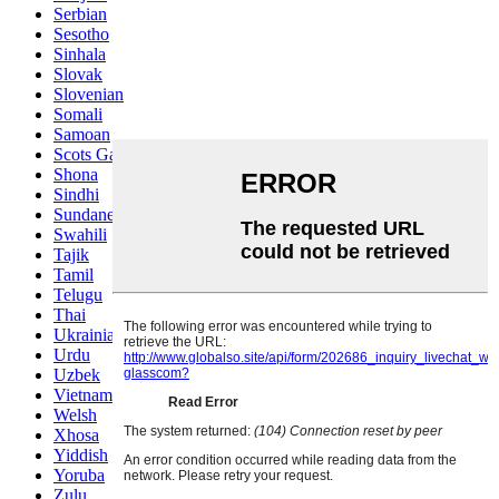
Serbian
Sesotho
Sinhala
Slovak
Slovenian
Somali
Samoan
Scots Gaelic
Shona
Sindhi
Sundanese
Swahili
Tajik
Tamil
Telugu
Thai
Ukrainian
Urdu
Uzbek
Vietnamese
Welsh
Xhosa
Yiddish
Yoruba
Zulu