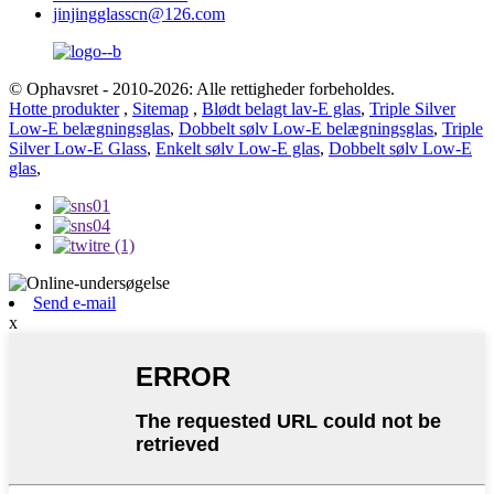
jinjingglasscn@126.com
© Ophavsret - 2010-2026: Alle rettigheder forbeholdes.
Hotte produkter
,
Sitemap
,
Blødt belagt lav-E glas
,
Triple Silver
Low-E belægningsglas
,
Dobbelt sølv Low-E belægningsglas
,
Triple
Silver Low-E Glass
,
Enkelt sølv Low-E glas
,
Dobbelt sølv Low-E
glas
,
Send e-mail
x