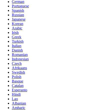
German
Portuguese
Spanish
Russian
Japanese
Korean
Arabic
Irish
Greek
Turkish
Italian
Danish
Romanian
Indonesian
Czech
Afrikaans
Swedish
Polish
Basque
Catalan
Esperanto
Hindi
Lao
Albanian
Amharic