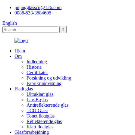
jinjingglasscn@126.com
0086-533-3584605
English
Hjem
Om
Indledning
Historie
Certifikater
Forskning og udvikling
Fabrikrundvisning
Fladt glas
Ultraklart glas
Lav-E-glas
Antireflekterende glas
TCO Glass
Tonet floatglas
Reflekterende glas
Klart floatglas
Glasforarbejdning